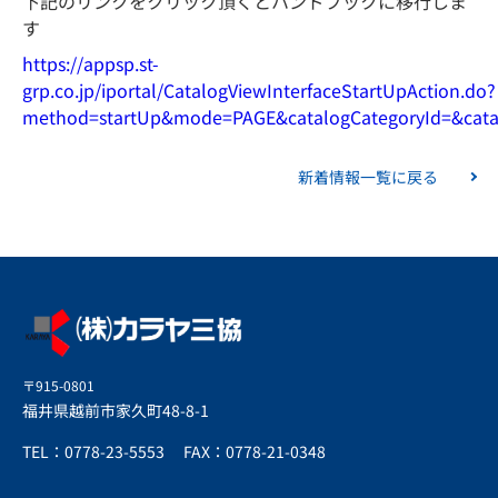
下記のリンクをクリック頂くとハンドブックに移行しま
す
https://appsp.st-
grp.co.jp/iportal/CatalogViewInterfaceStartUpAction.do?
method=startUp&mode=PAGE&catalogCategoryId=&cata
新着情報一覧に戻る
〒915-0801
福井県越前市家久町48-8-1
TEL：0778-23-5553
FAX：0778-21-0348