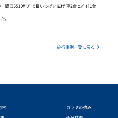
6510ｻｲｽﾞで目いっぱい広げ 車2台とﾊﾞｲｸ1台
した。
施行事例一覧に戻る
内容
カラヤの強み
工事
会社概要