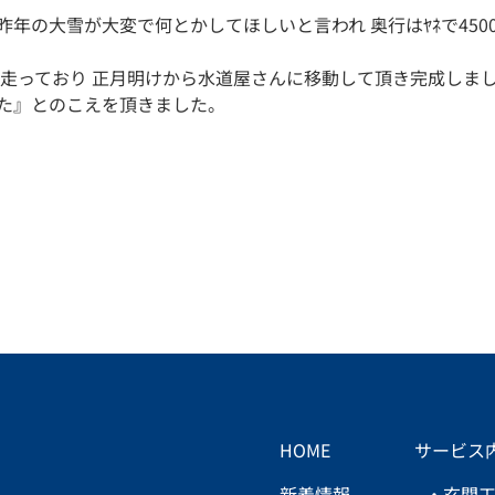
大雪が大変で何とかしてほしいと言われ 奥行はﾔﾈで4500 間口
が走っており 正月明けから水道屋さんに移動して頂き完成しま
った』とのこえを頂きました。
HOME
サービス
新着情報
玄関